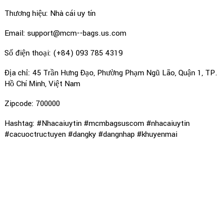
Thương hiệu: Nhà cái uy tín
Email: support@mcm--bags.us.com
Số điện thoại: (+84) 093 785 4319
Địa chỉ: 45 Trần Hưng Đạo, Phường Phạm Ngũ Lão, Quận 1, TP.
Hồ Chí Minh, Việt Nam
Zipcode: 700000
Hashtag: #Nhacaiuytin #mcmbagsuscom #nhacaiuytin
#cacuoctructuyen #dangky #dangnhap #khuyenmai